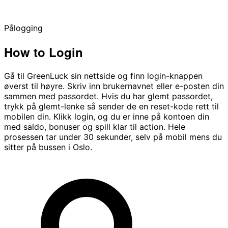
Pålogging
How to Login
Gå til GreenLuck sin nettside og finn login-knappen
øverst til høyre. Skriv inn brukernavnet eller e-posten din
sammen med passordet. Hvis du har glemt passordet,
trykk på glemt-lenke så sender de en reset-kode rett til
mobilen din. Klikk login, og du er inne på kontoen din
med saldo, bonuser og spill klar til action. Hele
prosessen tar under 30 sekunder, selv på mobil mens du
sitter på bussen i Oslo.