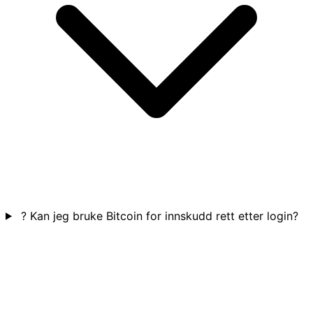
?
Kan jeg bruke Bitcoin for innskudd rett etter login?