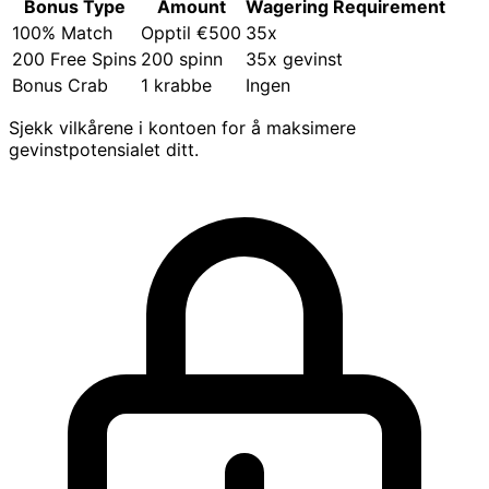
Bonus Type
Amount
Wagering Requirement
100% Match
Opptil €500
35x
200 Free Spins
200 spinn
35x gevinst
Bonus Crab
1 krabbe
Ingen
Sjekk vilkårene i kontoen for å maksimere
gevinstpotensialet ditt.