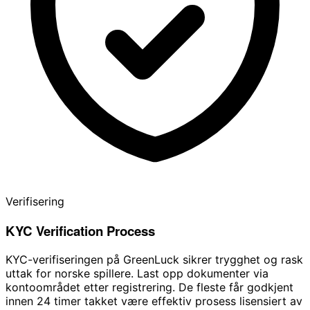
Verifisering
KYC Verification Process
KYC-verifiseringen på GreenLuck sikrer trygghet og rask
uttak for norske spillere. Last opp dokumenter via
kontoområdet etter registrering. De fleste får godkjent
innen 24 timer takket være effektiv prosess lisensiert av