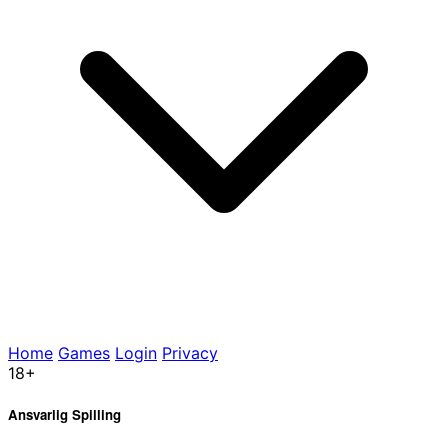
Home
Games
Login
Privacy
18+
Ansvarlig Spilling